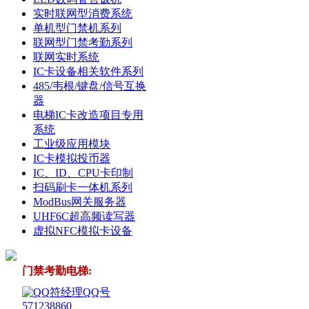
实时联网型消费系统
单机型门禁机系列
联网型门禁考勤系列
联网实时系统
IC卡设备相关软件系列
485/韦根/键盘/信号互换
器
电梯IC卡改造项目专用
系统
工业级应用模块
IC卡模拟投币器
IC、ID、CPU卡印制
扫码刷卡一体机系列
ModBus网关服务器
UHF6C超高频读写器
虚拟NFC模拟卡设备
门禁考勤电梯:
符经理QQ号
571238860