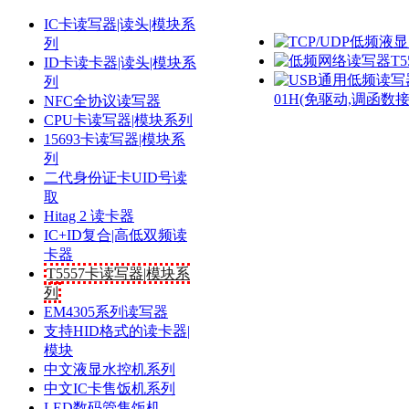
IC卡读写器|读头|模块系
列
ID卡读卡器|读头|模块系
列
01H(免驱动,调函数
NFC全协议读写器
CPU卡读写器|模块系列
15693卡读写器|模块系
列
二代身份证卡UID号读
取
Hitag 2 读卡器
IC+ID复合|高低双频读
卡器
T5557卡读写器|模块系
列
EM4305系列读写器
支持HID格式的读卡器|
模块
中文液显水控机系列
中文IC卡售饭机系列
LED数码管售饭机