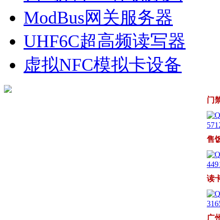
ModBus网关服务器
UHF6C超高频读写器
虚拟NFC模拟卡设备
门
571
售
449
读
316
广