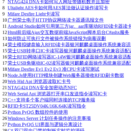
7
NTAG424 DNA卡如何写入网址带随机数并且加密
8
Ultalight AES卡如何用AES算法做认证操作读写卡
9
Mifare Desfire Light卡读写
10
广州荣士电子HTTP协议网络读卡器通讯报文件
11
Android Studio如何引用第三方jar、aar库驱动RFID读卡器读
12
Html前后端Ajax交互数据前端JavaScript脚本后台C#ashx服务
13
如何防止可执行文件被操作系统错报为病毒误删
14
荣士模拟键盘输入RFID读卡器银河麒麟桌面操作系统兼容适配
15
荣士USB转串口IC卡读写器银河麒麟桌面操作系统兼容适配认证
16
荣士RFID网络读写器IC-14W银河麒麟桌面操作系统兼容适配认
17
荣士USB免驱动IC-02读写器银河麒麟桌面操作系统兼容适配认
18
Mifare Desfire Ev1 Ev2 Ev3 准CPU卡读写测试
19
Node.Js使用HTTP模块创建Web服务器接收RFID刷卡数据
20
Web Hid Api 浏览器读取IC卡号
21
NTAG424 DNA安全加密动态NFC
22
Web Serial Api 浏览器打开串口发送指令读写IC卡
23
C++支持多个客户端同时连接的TCP服务端
24
RFID卡ST25DV04K/16K/64K读写指令
25
Python PyQt5 数组控件的使用
26
Windows Server 计划任务操作的注意事项
27
Python PyQt5 UI界面与逻辑分离设计
28
C# 双门双向门禁控制板实时监控源码