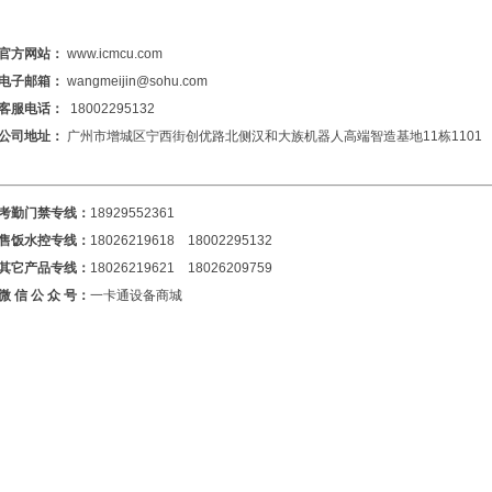
官方网站：
www.icmcu.com
电子邮箱：
wangmeijin@sohu.com
客服电话：
18002295132
公司地址：
广州市增城区宁西街创优路北侧汉和大族机器人高端智造基地11栋1101
考勤门禁专线：
18929552361
售饭水控专线：
18026219618 18002295132
其它产品专线：
18026219621 18026209759
微 信 公 众 号：
一卡通设备商城