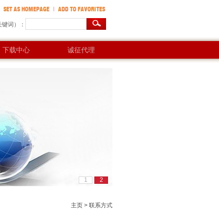
控机
售饭机
电梯门禁
门禁机
关键词）：
下载中心
诚征代理
1
2
主页
> 联系方式