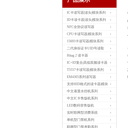
IC卡读写器|读头|模块系列
ID卡读卡器|读头|模块系列
NFC全协议读写器
CPU卡读写器|模块系列
15693卡读写器|模块系列
二代身份证卡UID号读取
Hitag 2 读卡器
IC+ID复合|高低双频读卡器
T5557卡读写器|模块系列
EM4305系列读写器
支持HID格式的读卡器|模块
中文液显水控机系列
中文IC卡售饭机系列
LED数码管售饭机
实时联网型消费系统
单机型门禁机系列
联网型门禁考勤系列