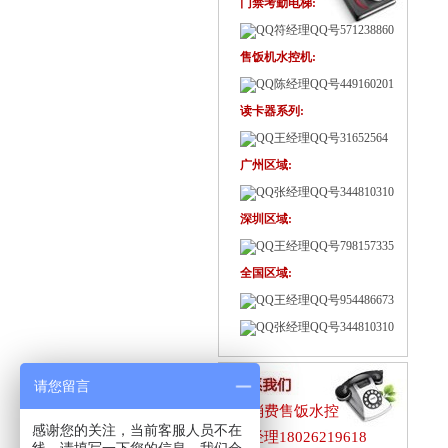
门禁考勤电梯:
符经理QQ号571238860
售饭机水控机:
陈经理QQ号449160201
读卡器系列:
王经理QQ号31652564
广州区域:
张经理QQ号344810310
深圳区域:
王经理QQ号798157335
全国区域:
王经理QQ号954486673
张经理QQ号344810310
请您留言
☎消费售饭水控
感谢您的关注，当前客服人员不在
陈经理18026219618