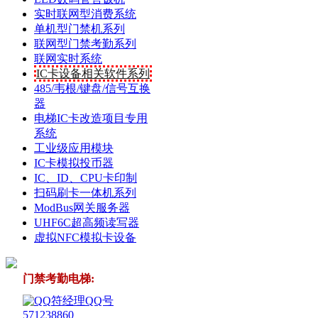
实时联网型消费系统
单机型门禁机系列
联网型门禁考勤系列
联网实时系统
IC卡设备相关软件系列
485/韦根/键盘/信号互换
器
电梯IC卡改造项目专用
系统
工业级应用模块
IC卡模拟投币器
IC、ID、CPU卡印制
扫码刷卡一体机系列
ModBus网关服务器
UHF6C超高频读写器
虚拟NFC模拟卡设备
门禁考勤电梯:
符经理QQ号
571238860