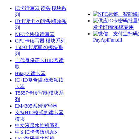
IC卡读写器|读头|模块系
列
ID卡读卡器|读头|模块系
发卡|消费系统专用
列
NFC全协议读写器
PayApiFun.dll
CPU卡读写器|模块系列
15693卡读写器|模块系
列
二代身份证卡UID号读
取
Hitag 2 读卡器
IC+ID复合|高低双频读
卡器
T5557卡读写器|模块系
列
EM4305系列读写器
支持HID格式的读卡器|
模块
中文液显水控机系列
中文IC卡售饭机系列
LED数码管售饭机