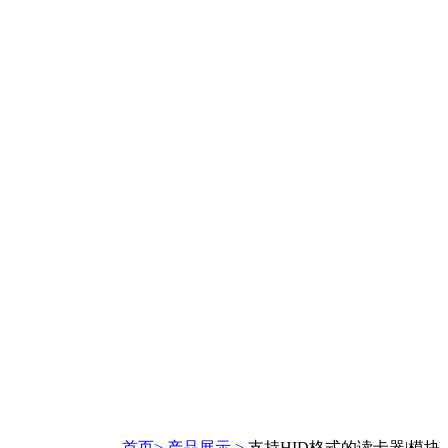
首页>
产品展示 >
支持HID格式的读卡器|模块