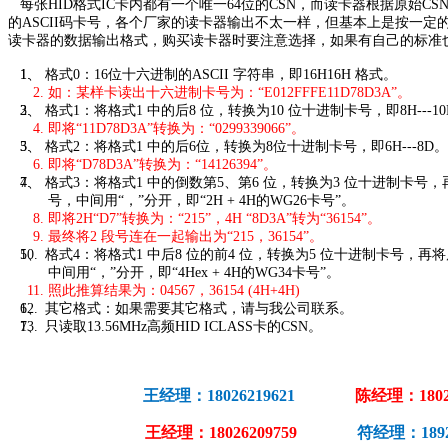
每张HID格式IC卡内都有一个唯一64位的CSN，而读卡器根据原始C
的
ASCII码卡号
，各个厂家的读卡器输出不太一样，但基本上是按一定
读卡器的数据输出格式，购买读卡器时要注意选择，如果有自己的标准
1、 格式0：16位十六进制的ASCII 字符串，即16H16H 格式。
如：某样卡读出十六进制卡号为：“E012FFFE11D78D3A”。
2、 格式1：将格式1 中的后8 位，转换为10 位十进制卡号，即8H---1
即将“
11D78D3A
”转换为：“0299339066”。
3、 格式2：将格式1 中的后6位，转换为8位十进制卡号，即6H---8D。
即将“
D78D3A
”转换为：“14126394”。
4、 格式3：将格式1 中的倒数第5、第6 位，转换为3 位十进制卡号，
号，中间用“，”分开，即“2H + 4H的WG26卡号”。
即将2H“D7”转换为：“215”，4H “
8D3A
”转为“36154”。
最终将2 段号连在一起输出为“215，36154”。
5、 格式4：将格式1 中后8 位的前4 位，转换为5 位十进制卡号，再将
中间用“，”分开，即“4Hex + 4H的WG34卡号”。
照此推算结果为：04567，36154 (4H+4H)
6、 其它格式：如果需要其它格式，请与我公司联系。
7、 只读取13.56MHz高频HID ICLASS卡的CSN。
王经理：18026219621
陈经理：1802
王经理：18026209759
符经理：18929