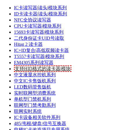
IC卡读写器|读头|模块系列
ID卡读卡器|读头|模块系列
NFC全协议读写器
CPU卡读写器|模块系列
15693卡读写器|模块系列
二代身份证卡UID号读取
Hitag 2 读卡器
IC+ID复合|高低双频读卡器
T5557卡读写器|模块系列
EM4305系列读写器
支持HID格式的读卡器|模块
中文液显水控机系列
中文IC卡售饭机系列
LED数码管售饭机
实时联网型消费系统
单机型门禁机系列
联网型门禁考勤系列
联网实时系统
IC卡设备相关软件系列
485/韦根/键盘/信号互换器
电梯IC卡改造项目专用系统