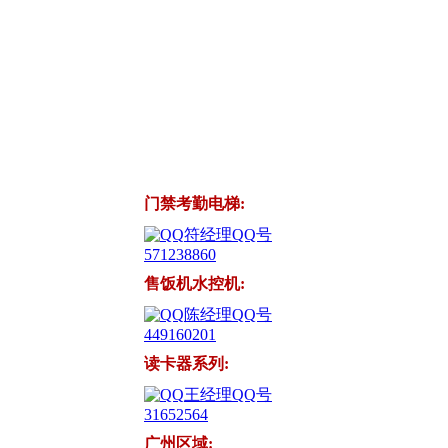
门禁考勤电梯:
符经理QQ号
571238860
售饭机水控机:
陈经理QQ号
449160201
读卡器系列:
王经理QQ号
31652564
广州区域: