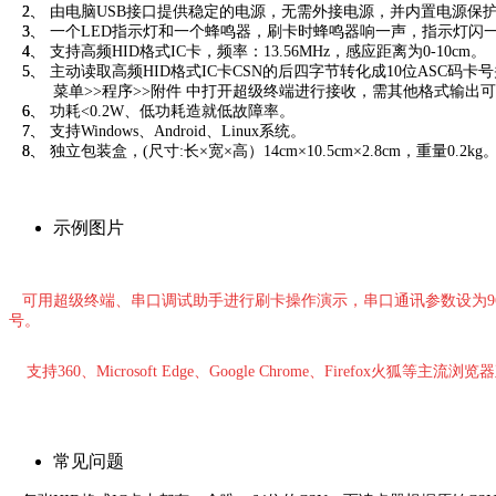
2、 由电脑USB接口提供稳定的电源，无需外接电源，并内置电源保
3、 一个LED指示灯和一个蜂鸣器，刷卡时蜂鸣器响一声，指示灯闪
4、 支持高频HID格式IC卡，频率：13.56MHz，感应距离为0-10cm。
5、 主动读取高频HID格式IC卡CSN的后四字节转化成10位ASC
菜单>>程序>>附件 中打开超级终端进行接收，需其他格式输出
6、 功耗<0.2W、低功耗造就低故障率。
7、 支持Windows、Android、Linux系统。
8、 独立包装盒，(尺寸:长×宽×高）14cm×10.5cm×2.8cm，重量0.2kg
示例图片
可用
超级终端、
串口调试助手进行刷卡操作演示，串口通讯参数设为960
号。
支持360、Microsoft Edge、Google Chrome、Firefox火狐等主流
常见问题