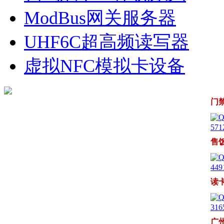
ModBus网关服务器
UHF6C超高频读写器
虚拟NFC模拟卡设备
门
571
售
449
读
316
广