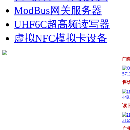
ModBus网关服务器
UHF6C超高频读写器
虚拟NFC模拟卡设备
门
571
售
449
读
316
广