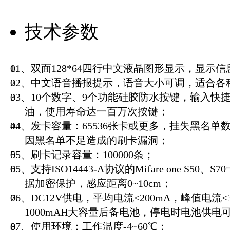
技术参数
01、双面128*64四行中文液晶图形显示，显示
02、中文语音播报提示，语音大小可调，适合各
03、10个数字、9个功能硅胶防水按键，输入快
油，使用寿命达一百万次按键；
04、发卡容量：65536张卡或更多，挂失黑名
因黑名单不足造成的刷卡漏洞；
05、刷卡记录容量：100000条；
05、支持ISO14443-A协议的Mifare one S50
据加密保护，感应距离0~10cm；
06、DC12V供电，平均电流<200mA，峰值电流<
1000mAH大容量后备电池，停电时电池供电
07、使用环境：工作温度-4~60℃；