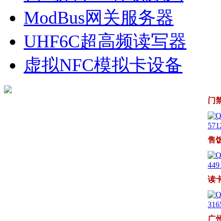
ModBus网关服务器
UHF6C超高频读写器
虚拟NFC模拟卡设备
门
571
售
449
读
316
广