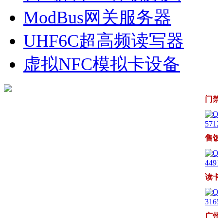
ModBus网关服务器
UHF6C超高频读写器
虚拟NFC模拟卡设备
门
571
售
449
读
316
广