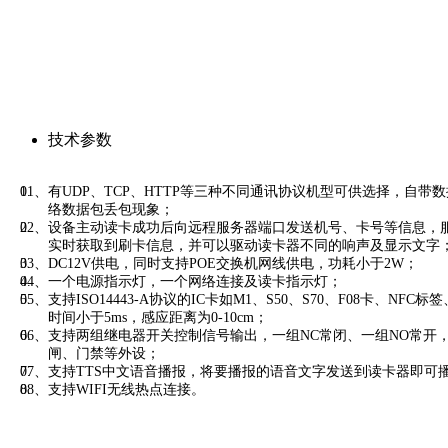
技术参数
01、有UDP、TCP、HTTP等三种不同通讯协议机型可供选择，自带
络数据包丢包现象；
02、设备主动读卡成功后向远程服务器端口发送机号、卡号等信息，
实时获取到刷卡信息，并可以驱动读卡器不同的响声及显示文字
03、DC12V供电，同时支持POE交换机网线供电，功耗小于2W；
04、一个电源指示灯，一个网络连接及读卡指示灯；
05、支持ISO14443-A协议的IC卡如M1、S50、S70、F08卡、NFC标
时间小于5ms，感应距离为0-10cm；
06、支持两组继电器开关控制信号输出，一组NC常闭、一组NO常开
闸、门禁等外设；
07、支持TTS中文语音播报，将要播报的语音文字发送到读卡器即可
08、支持WIFI无线热点连接。