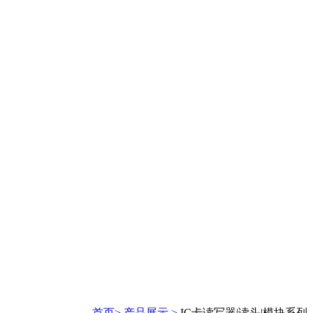
首页>
产品展示 >
IC卡读写器|读头|模块系列