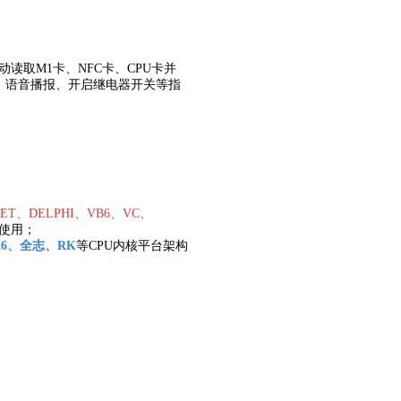
动读取M1卡、NFC卡、CPU卡并
、语音播报、开启继电器开关等指
B.NET、DELPHI、VB6、VC、
使用；
x6、全志、RK
等CPU内核平台架构