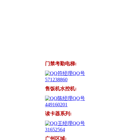
门禁考勤电梯:
符经理QQ号
571238860
售饭机水控机:
陈经理QQ号
449160201
读卡器系列:
王经理QQ号
31652564
广州区域: