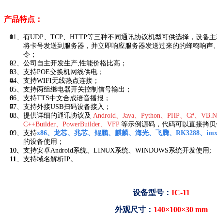
产品特点：
01、有UDP、TCP、HTTP等三种不同通讯协议机型可供选择，设备主
将卡号发送到服务器，并立即响应服务器发送过来的的蜂鸣响声
令；
02、公司自主开发生产,性能价格比高；
03、支持POE交换机网线供电；
04、支持WIFI无线热点连接；
05、支持两组继电器开关控制信号输出；
06、支持TTS中文合成语音播报；
07、支持外接USB扫码设备接入；
08、提供详细的通讯协议及
Android、Java、Python、PHP、C#、V
C++Builder、PowerBuilder、VFP
等示例源码，代码可以直接拷贝
09、支持
x86、
龙芯、兆芯、
鲲鹏、麒麟、海光、飞腾、RK3288、im
的设备使用
；
10、支持安卓Android系统、LINUX系统、WINDOWS系统开发使用;
11、支持域名解析IP。
设备型号：
IC-11
外观尺寸：
140
×
100×30 mm