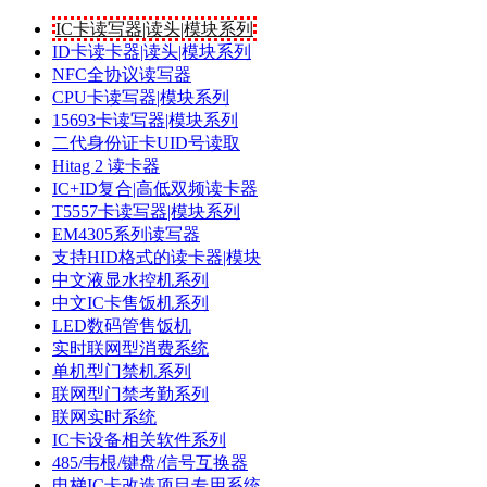
IC卡读写器|读头|模块系列
ID卡读卡器|读头|模块系列
NFC全协议读写器
CPU卡读写器|模块系列
15693卡读写器|模块系列
二代身份证卡UID号读取
Hitag 2 读卡器
IC+ID复合|高低双频读卡器
T5557卡读写器|模块系列
EM4305系列读写器
支持HID格式的读卡器|模块
中文液显水控机系列
中文IC卡售饭机系列
LED数码管售饭机
实时联网型消费系统
单机型门禁机系列
联网型门禁考勤系列
联网实时系统
IC卡设备相关软件系列
485/韦根/键盘/信号互换器
电梯IC卡改造项目专用系统